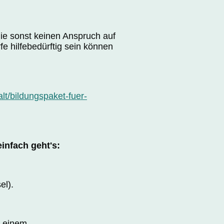
ie sonst keinen Anspruch auf
e hilfebedürftig sein können
lt/bildungspaket-fuer-
infach geht's:
el).
n einem