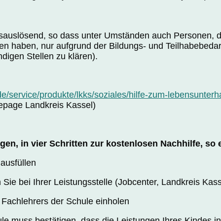
fsauslösend, so dass unter Umständen auch Personen, d
en haben, nur aufgrund der Bildungs- und Teilhabebedarf
ändigen Stellen zu klären).
e/service/produkte/lkks/soziales/hilfe-zum-lebensunterha
page Landkreis Kassel)
en, in vier Schritten zur kostenlosen Nachhilfe, so e
 ausfüllen
Sie bei Ihrer Leistungsstelle (Jobcenter, Landkreis Kass
s Fachlehrers der Schule einholen
le muss bestätigen, dass die Leistungen Ihres Kindes i